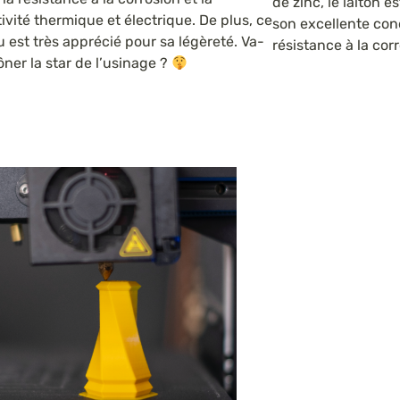
de zinc, le laiton 
vité thermique et électrique. De plus, ce
son excellente cond
 est très apprécié pour sa légèreté. Va-
résistance à la cor
rôner la star de l’usinage ?