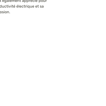
est également apprécié pour
uctivité électrique et sa
rosion.