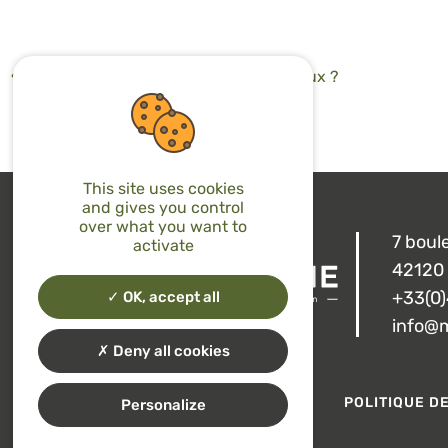
Pourquoi broyer les déchets dangereux ?
This site uses cookies
and gives you control
over what you want to
7 boul
activate
42120 
+33(0)
OK, accept all
info@
Deny all cookies
MENTIONS LÉGALES
POLITIQUE D
Personalize