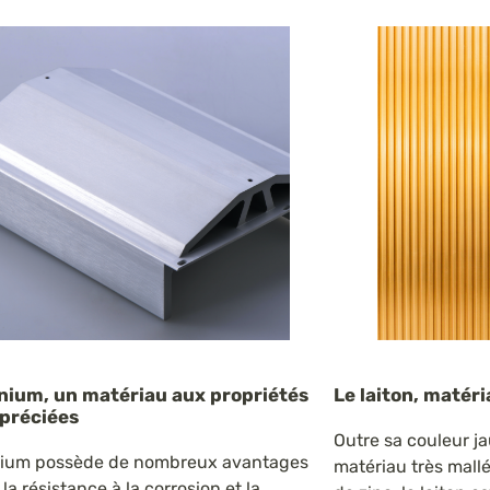
inium, un matériau aux propriétés
Le laiton, matéri
ppréciées
Outre sa couleur jau
nium possède de nombreux avantages
matériau très mall
 la résistance à la corrosion et la