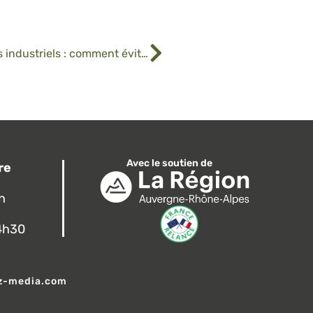
Les secrets de la maintenance des broyeurs industriels : comment éviter les pannes coûteuses ?
Avec le soutien de
re
7h
14h30
z-media.com